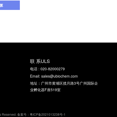
算
联 系ULS
电话 : 020-82000279
Email: sales@ubiochem.com
地址：广州市黄埔区揽月路3号广州国际企
业孵化器F座519室
eserved. 备案号：
粤ICP备2021013238号-1