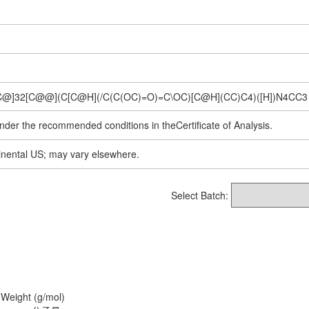
@]32[C@@](C[C@H](/C(C(OC)=O)=C\OC)[C@H](CC)C4)([H])N4CC3
nder the recommended conditions in theCertificate of Analysis.
inental US; may vary elsewhere.
Select Batch:
 Weight (g/mol)