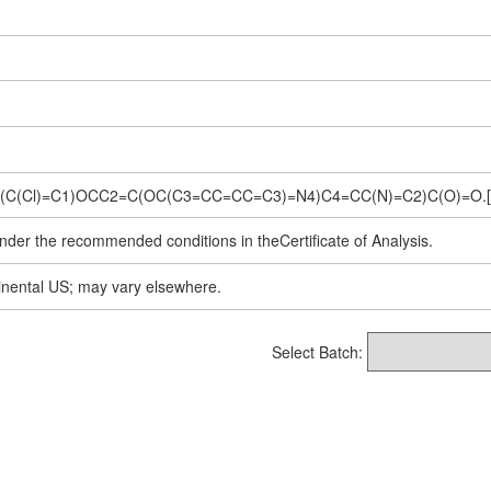
C(Cl)=C1)OCC2=C(OC(C3=CC=CC=C3)=N4)C4=CC(N)=C2)C(O)=O.[H]
nder the recommended conditions in theCertificate of Analysis.
inental US; may vary elsewhere.
Select Batch: