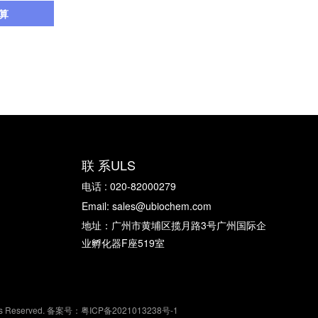
算
联 系ULS
电话 : 020-82000279
Email: sales@ubiochem.com
地址：广州市黄埔区揽月路3号广州国际企
业孵化器F座519室
eserved. 备案号：
粤ICP备2021013238号-1