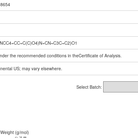
88654
NCC4=CC=C(C)O4)N=CN=C3C=C2)O1
nder the recommended conditions in theCertificate of Analysis.
inental US; may vary elsewhere.
Select Batch:
 Weight (g/mol)