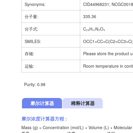
Synonyms:
CID44968231; NCGC001
分子量:
335.36
分子式:
C₁₉H₁₇N₃O₃
SMILES:
OCC1=CC=C(C2=CC3=C(
存储:
Please store the product u
运输:
Room temperature in cont
Purity: 0.98
摩尔计算器
稀释计算器
摩尔浓度计算器方程 :
Mass (g) = Concentration (mol/L) × Volume (L) × Molecular