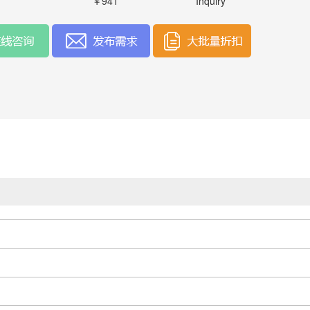
￥941
Inquiry