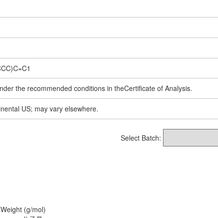
CCC)C=C1
nder the recommended conditions in theCertificate of Analysis.
inental US; may vary elsewhere.
Select Batch:
 Weight (g/mol)