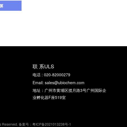
算
联 系ULS
电话 : 020-82000279
Email: sales@ubiochem.com
地址：广州市黄埔区揽月路3号广州国际企
业孵化器F座519室
eserved. 备案号：
粤ICP备2021013238号-1